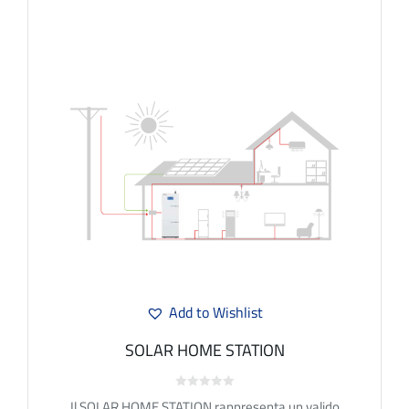
Add to Wishlist
SOLAR HOME STATION
Rated
Il SOLAR HOME STATION rappresenta un valido
0