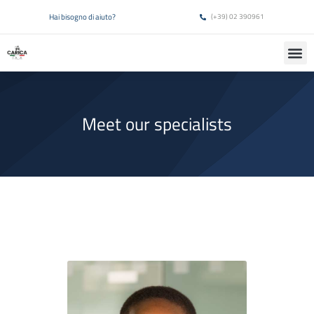
Hai bisogno di aiuto?
(+39) 02 390961
Meet our specialists